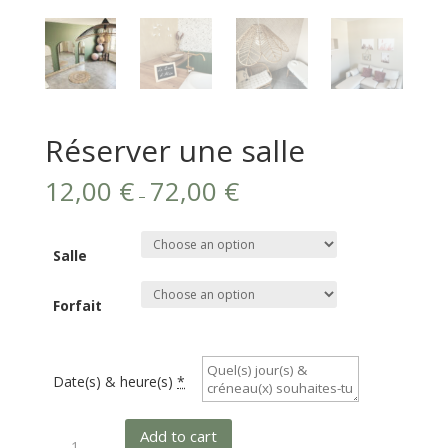
Réserver une salle
12,00
€
72,00
€
–
Salle
Forfait
Date(s) & heure(s)
*
Réserver
Add to cart