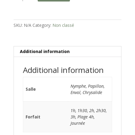
une
salle
quantity
SKU:
N/A
Category:
Non classé
Additional information
Additional information
Nymphe, Papillon,
Salle
Envol, Chrysalide
1h, 1h30, 2h, 2h30,
Forfait
3h, Plage 4h,
Journée